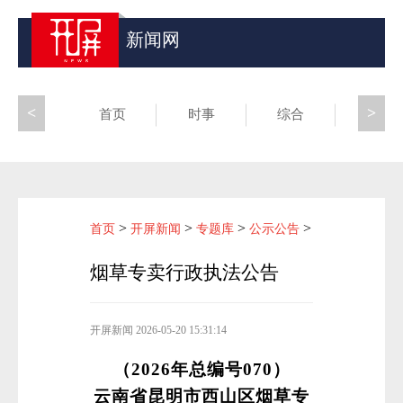
新闻网
<
>
首页
时事
综合
昆滇
>
>
>
>
首页
开屏新闻
专题库
公示公告
烟草专卖行政执法公告
开屏新闻
2026-05-20 15:31:14
（2026年总编号070）
云南省昆明市西山区烟草专