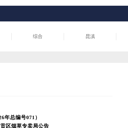
综合
昆滇
26年总编号071）
呈贡区烟草专卖局公告