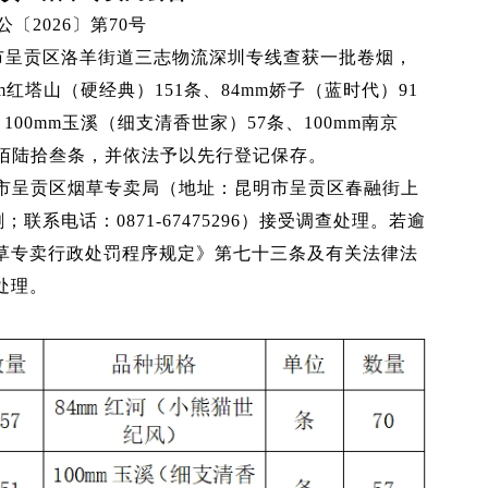
公〔2026〕第70号
昆明市呈贡区洛羊街道三志物流深圳专线查获一批卷烟，
mm红塔山（硬经典）151条、84mm娇子（蓝时代）91
100mm玉溪（细支清香世家）57条、100mm南京
柒佰陆拾叁条，并依法予以先行登记保存。
明市呈贡区烟草专卖局（地址：昆明市呈贡区春融街上
系电话：0871-67475296）接受调查处理。若逾
草专卖行政处罚程序规定》第七十三条及有关法律法
处理。