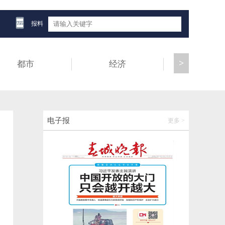
保山市发布市管干部任前公示公告
报料
2026-05-25 15:43:39
>
都市
经济
健康
成都一网红打卡点被曝女厕所藏针孔摄像
头，偷拍视频被公开传播和售卖，多名女性
受害者遭网暴
2026-05-25 15:43:46
“死了么”App改名“在么在么”，按下一键呼救
电子报
更多 >
按钮，孩子、社区都能知道
2026-05-25 15:05:35
国际油价，暴跌！
2026-05-25 14:25:30