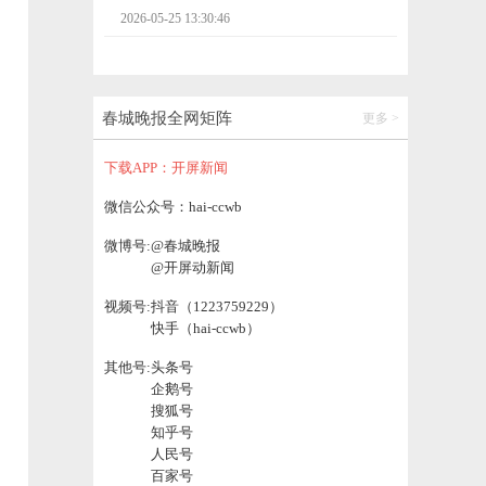
2026-05-25 13:30:46
聚焦深圳文博会云南展区 | 德宏州：聚力宣
传鼓干劲 共绘美丽新德宏
春城晚报全网矩阵
更多 >
2026-05-25 11:24:08
下载APP：开屏新闻
保山市发布市管干部任前公示公告
微信公众号：hai-ccwb
微博号:
@春城晚报
2026-05-25 15:43:39
@开屏动新闻
视频号:
抖音（1223759229）
成都一网红打卡点被曝女厕所藏针孔摄像
快手（hai-ccwb）
头，偷拍视频被公开传播和售卖，多名女性
受害者遭网暴
2026-05-25 15:43:46
其他号:
头条号
企鹅号
搜狐号
“死了么”App改名“在么在么”，按下一键呼救
知乎号
按钮，孩子、社区都能知道
人民号
2026-05-25 15:05:35
百家号