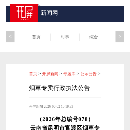
新闻网
<
>
首页
时事
综合
昆滇
>
>
>
>
首页
开屏新闻
专题库
公示公告
烟草专卖行政执法公告
开屏新闻
2026-06-02 15:19:33
（2026年总编号078）
云南省昆明市官渡区烟草专