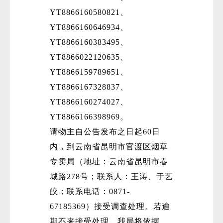
YT8866160580821、
YT8866160646934、
YT8866160383495、
YT8866022120635、
YT8866159789651、
YT8866167328837、
微
YT8866160274027、
YT8866166398969。
请物主自公告发布之日起60日
内，到云南省昆明市官渡区烟草
专卖局（地址：云南省昆明市春
城路278号；联系人：王涛、于艺
皎；联系电话：0871-
67185369）接受调查处理。若逾
期不来接受处理，我局将依据