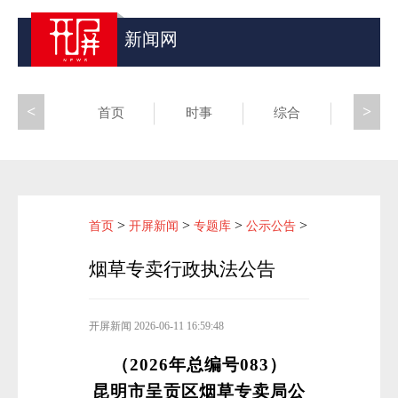
新闻网
<
>
首页
时事
综合
昆滇
>
>
>
>
首页
开屏新闻
专题库
公示公告
烟草专卖行政执法公告
开屏新闻
2026-06-11 16:59:48
（2026年总编号083）
昆明市呈贡区烟草专卖局公